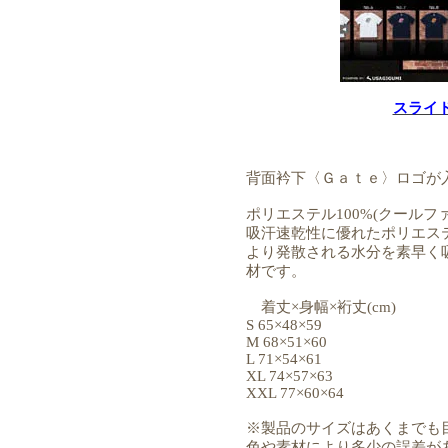
スライ
背面衿下〈Ｇａｔｅ〉ロゴが
ポリエステル100%(クールフ
吸汗速乾性に優れたポリエステ
より発散される水分を素早く
材です。
着丈×身幅×裄丈(cm)
S 65×48×59
M 68×51×60
L 71×54×61
XL 74×57×63
XXL 77×60×64
※製品のサイズはあくまでも
色や素材により多少の誤差が