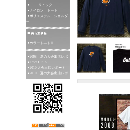
リュック
ナイロン トート
ポリエステル ショルダ
ー
カラート―トⅡ
2008 夏の大会出店レポ
From U.S.A
2010 大会出店レポート
2010 夏の大会出店レポ