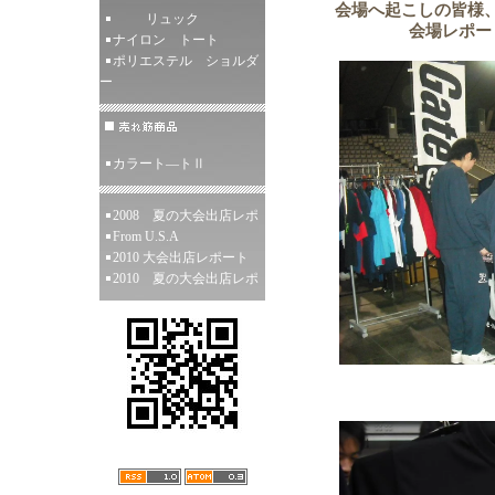
会場へ起こしの皆様
リュック
会場レポー
ナイロン トート
ポリエステル ショルダ
ー
カラート―トⅡ
2008 夏の大会出店レポ
From U.S.A
2010 大会出店レポート
2010 夏の大会出店レポ