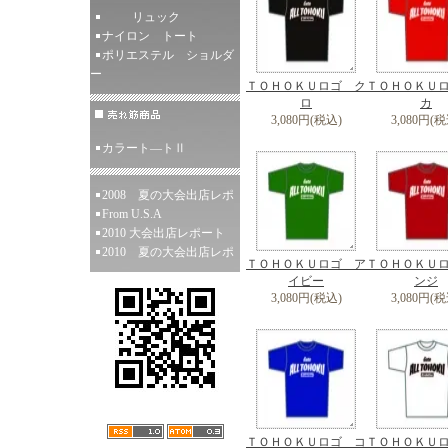
リュック
ナイロン トート
ポリエステル ショルダ
ー
ＴＯＨＯＫＵロゴ ク
ＴＯＨＯＫＵ
ロ
カ
3,080円(税込)
3,080円(税
カラート―トⅡ
2008 夏の大会出店レポ
From U.S.A
2010 大会出店レポート
2010 夏の大会出店レポ
ＴＯＨＯＫＵロゴ ア
ＴＯＨＯＫＵ
イビー
ンジ
3,080円(税込)
3,080円(税
ＴＯＨＯＫＵロゴ コ
ＴＯＨＯＫＵ