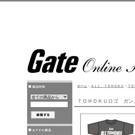
ホーム
>
ＡＬＬ ＴＯＨＯＫＵ
>
ＴＯ
ＴＯＨＯＫＵロゴ ガン