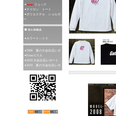
リュック
ナイロン トート
ポリエステル ショルダ
ー
カラート―トⅡ
2008 夏の大会出店レポ
From U.S.A
2010 大会出店レポート
2010 夏の大会出店レポ