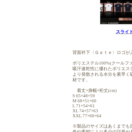
スライ
背面衿下〈Ｇａｔｅ〉ロゴが
ポリエステル100%(クールフ
吸汗速乾性に優れたポリエステ
より発散される水分を素早く
材です。
着丈×身幅×裄丈(cm)
S 65×48×59
M 68×51×60
L 71×54×61
XL 74×57×63
XXL 77×60×64
※製品のサイズはあくまでも
色や素材により多少の誤差が