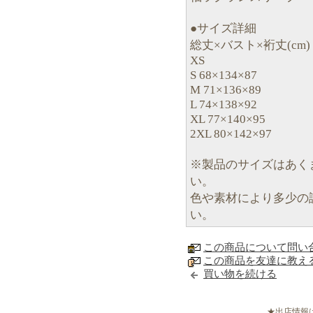
●サイズ詳細
総丈×バスト×裄丈(cm)
XS
S 68×134×87
M 71×136×89
L 74×138×92
XL 77×140×95
2XL 80×142×97
※製品のサイズはあく
い。
色や素材により多少の
い。
この商品について問い
この商品を友達に教え
買い物を続ける
★出店情報