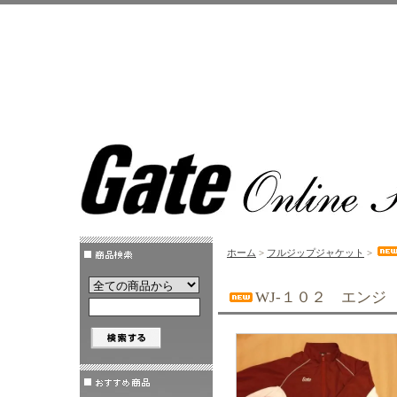
ホーム
>
フルジップジャケット
>
WJ-１０２ エンジ