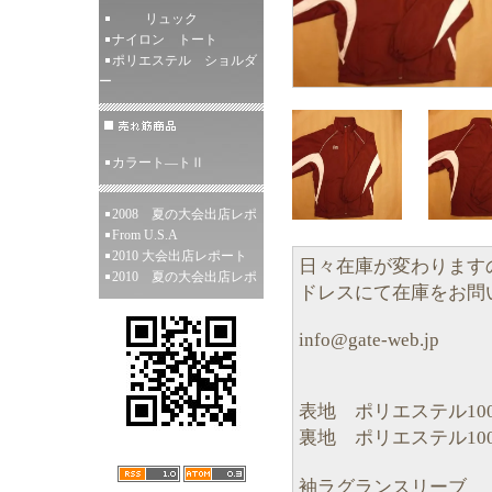
リュック
ナイロン トート
ポリエステル ショルダ
ー
カラート―トⅡ
2008 夏の大会出店レポ
From U.S.A
2010 大会出店レポート
日々在庫が変わります
2010 夏の大会出店レポ
ドレスにて在庫をお問
info@gate-web.jp
表地 ポリエステル10
裏地 ポリエステル10
袖ラグランスリーブ