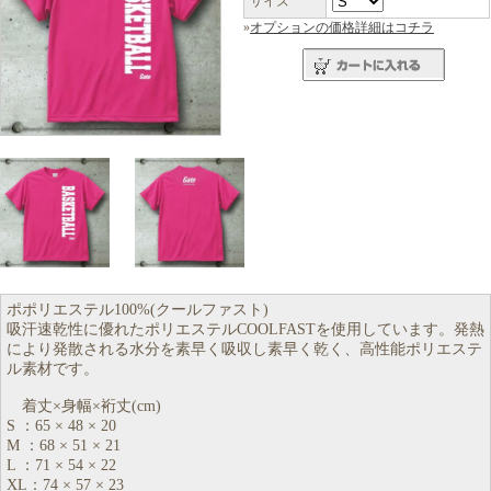
サイズ
»
オプションの価格詳細はコチラ
ポポリエステル100%(クールファスト)
吸汗速乾性に優れたポリエステルCOOLFASTを使用しています。発熱
により発散される水分を素早く吸収し素早く乾く、高性能ポリエステ
ル素材です。
着丈×身幅×裄丈(cm)
S ：65 × 48 × 20
M ：68 × 51 × 21
L ：71 × 54 × 22
XL：74 × 57 × 23