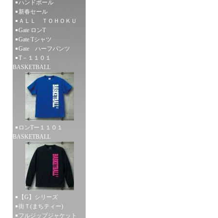
ハンドボール
新春セール
ＡＬＬ ＴＯＨＯＫＵ
Gate ロンT
Gate Tシャツ
Gate ハーフパンツ
T－１１０１
BASKETBALL
ロンTー１１０１
BASKETBALL
【G】シリーズ
街Ｔ(まちティー)
フルジップジャケット