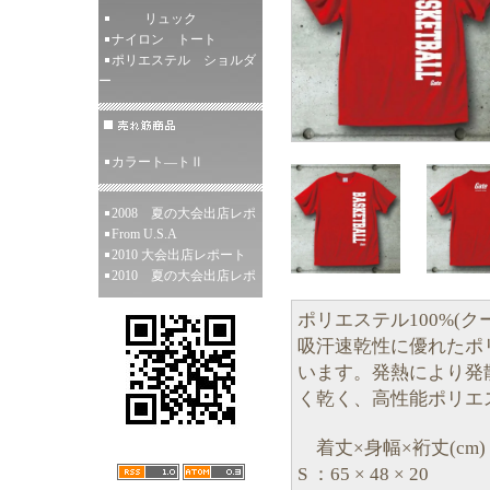
リュック
ナイロン トート
ポリエステル ショルダ
ー
カラート―トⅡ
2008 夏の大会出店レポ
From U.S.A
2010 大会出店レポート
2010 夏の大会出店レポ
ポリエステル100%(ク
吸汗速乾性に優れたポリ
います。発熱により発
く乾く、高性能ポリエ
着丈×身幅×裄丈(cm)
S ：65 × 48 × 20