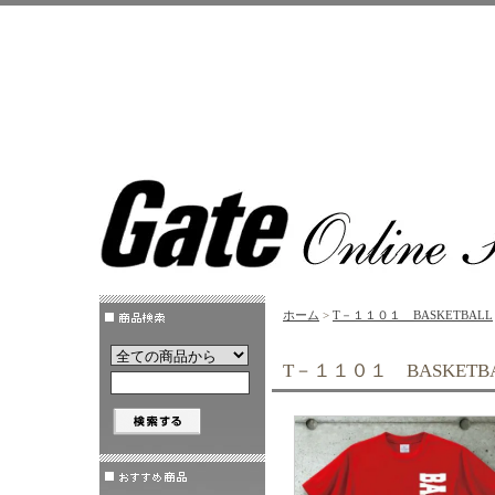
ホーム
>
T－１１０１ BASKETBALL
T－１１０１ BASKET