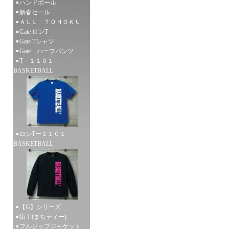
ハンドボール
新春セール
ＡＬＬ ＴＯＨＯＫＵ
Gate ロンT
Gate Tシャツ
Gate ハーフパンツ
T－１１０１
BASKETBALL
ロンTー１１０１
BASKETBALL
【G】シリーズ
街Ｔ(まちティー)
フルジップジャケット