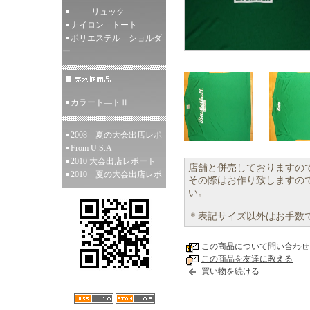
リュック
ナイロン トート
ポリエステル ショルダ
ー
カラート―トⅡ
2008 夏の大会出店レポ
From U.S.A
2010 大会出店レポート
店舗と併売しておりますの
2010 夏の大会出店レポ
その際はお作り致しますの
い。
＊表記サイズ以外はお手数
この商品について問い合わせ
この商品を友達に教える
買い物を続ける