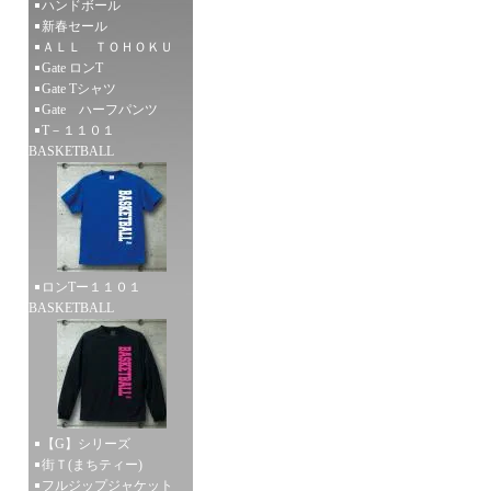
ハンドボール
新春セール
ＡＬＬ ＴＯＨＯＫＵ
Gate ロンT
Gate Tシャツ
Gate ハーフパンツ
T－１１０１
BASKETBALL
ロンTー１１０１
BASKETBALL
【G】シリーズ
街Ｔ(まちティー)
フルジップジャケット