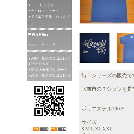
リュック
ナイロン トート
ポリエステル ショルダ
ー
カラート―トⅡ
2008 夏の大会出店レポ
From U.S.A
2010 大会出店レポート
街Ｔシリーズの販売で
2010 夏の大会出店レポ
弘前市のＴシャツを是非
ポリエステル100％
サイズ
S M L XL XXL