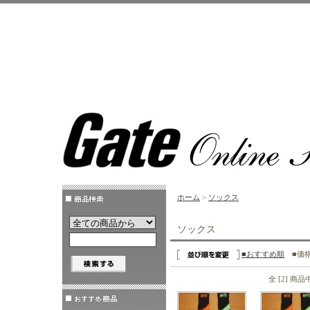
ホーム
>
ソックス
ソックス
■おすすめ順
■価
全 [2] 商