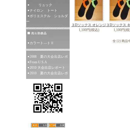
リュック
ナイロン トート
ポリエステル ショルダ
ー
３Dソックス オレンジ
３Dソックス 
1,100円(税込)
1,100円(税
全 [2] 商
カラート―トⅡ
2008 夏の大会出店レポ
From U.S.A
2010 大会出店レポート
2010 夏の大会出店レポ