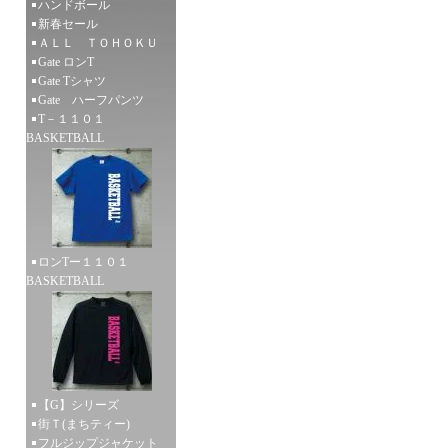
ハンドボール
新春セール
ＡＬＬ ＴＯＨＯＫＵ
Gate ロンT
Gate Tシャツ
Gate ハーフパンツ
T－１１０１
BASKETBALL
ロンTー１１０１
BASKETBALL
【G】シリーズ
街Ｔ(まちティー)
フルジップジャケット