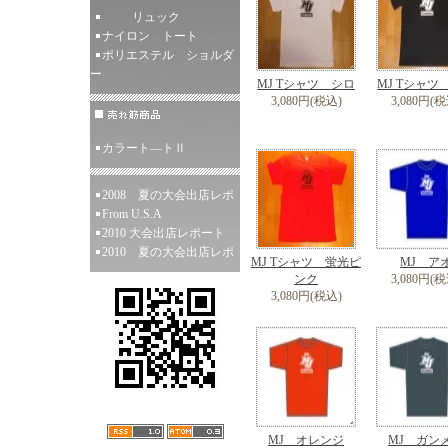
リュック
ナイロン トート
ポリエステル ショルダ
ー
MJ Tシャツ シロ
MJ Tシャツ
3,080円(税込)
3,080円(税
カラート―トⅡ
2008 夏の大会出店レポ
From U.S.A
2010 大会出店レポート
2010 夏の大会出店レポ
MJ Tシャツ 蛍光ピ
MJ ア
ンク
3,080円(税
3,080円(税込)
MJ オレンジ
MJ ガン