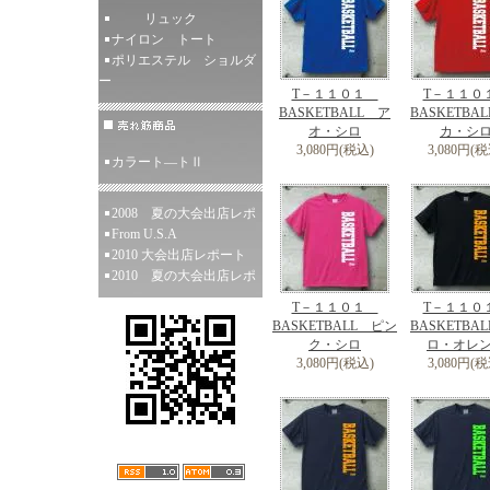
リュック
ナイロン トート
ポリエステル ショルダ
ー
T－１１０１
T－１１
BASKETBALL ア
BASKETBA
オ・シロ
カ・シ
3,080円(税込)
3,080円(税
カラート―トⅡ
2008 夏の大会出店レポ
From U.S.A
2010 大会出店レポート
2010 夏の大会出店レポ
T－１１０１
T－１１
BASKETBALL ピン
BASKETBA
ク・シロ
ロ・オレ
3,080円(税込)
3,080円(税