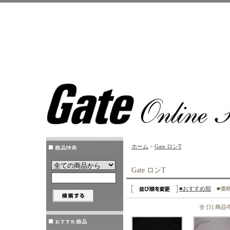
ホーム
>
Gate ロンT
Gate ロンT
■おすすめ順
■価
全 [5] 商