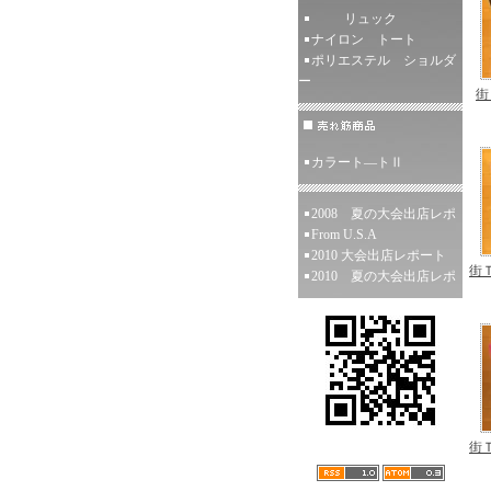
リュック
ナイロン トート
ポリエステル ショルダ
ー
街
カラート―トⅡ
2008 夏の大会出店レポ
From U.S.A
2010 大会出店レポート
街
2010 夏の大会出店レポ
街