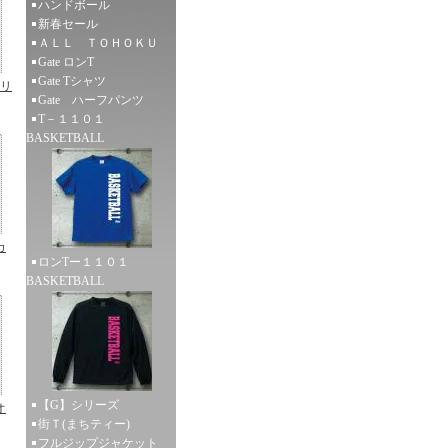
ハンドボール
新春セール
ＡＬＬ ＴＯＨＯＫＵ
Gate ロンT
Gate Tシャツ
リ
Gate ハーフパンツ
T－１１０１
BASKETBALL
カ
ロンTー１１０１
BASKETBALL
【G】シリーズ
オ
街Ｔ(まちティー)
フルジップジャケット