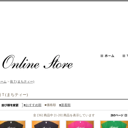
ホーム
>
街Ｔ(まちティー)
街Ｔ(まちティー)
■おすすめ順
■価格順
■新着順
全 [36] 商品中 [1-20] 商品を表示しています